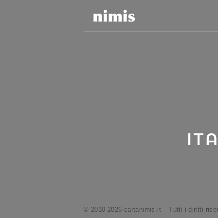
It
© 2010-2026 cartanimis.it – Tutti i diritti rise