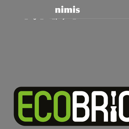
Previous Image
Next Image
Ecobrico_logo_NO_payoff_600x600