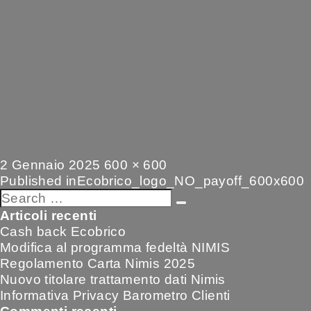
Posted
Full
2 Gennaio 2025
600 × 600
on
Navigazione
size
Published in
Ecobrico_logo_NO_payoff_600x600
articoli
Search
Search
for:
Articoli recenti
Cash back Ecobrico
Modifica al programma fedeltà NIMIS
Regolamento Carta Nimis 2025
Nuovo titolare trattamento dati Nimis
Informativa Privacy Barometro Clienti